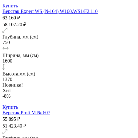
Купить
Верстак Expert WS (№164) W160.WS1/F2.110
63 160 ₽
58 107.20 ₽
Глубина, мм (см)
750
Ширина, мм (см)
1600
Высота,мм (см)
1370
Новинка!
Хит
-8%
Купить
Верстак Profi M № 607
55 895 ₽
51 423.40 ₽