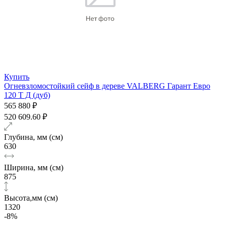
Купить
Огневзломостойкий сейф в дереве VALBERG Гарант Евро
120 Т Д (дуб)
565 880 ₽
520 609.60 ₽
Глубина, мм (см)
630
Ширина, мм (см)
875
Высота,мм (см)
1320
-8%