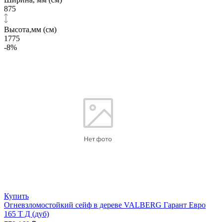
875
Высота,мм (см)
1775
-8%
Купить
Огневзломостойкий сейф в дереве VALBERG Гарант Евро
165 T Д (дуб)