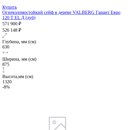
Купить
Огневзломостойкий сейф в дереве VALBERG Гарант Евро
120 T EL Д (дуб)
571 900 ₽
526 148 ₽
Глубина, мм (см)
630
Ширина, мм (см)
875
Высота,мм (см)
1320
-8%