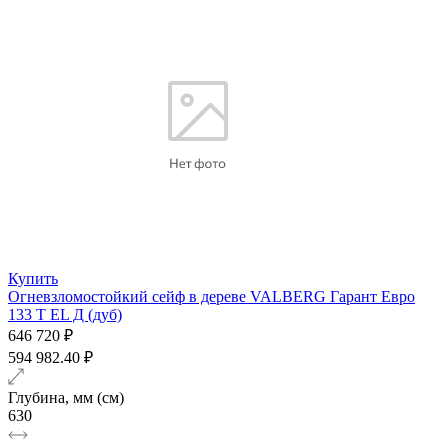
Купить
Огневзломостойкий сейф в дереве VALBERG Гарант Евро
133 T EL Д (дуб)
646 720 ₽
594 982.40 ₽
Глубина, мм (см)
630