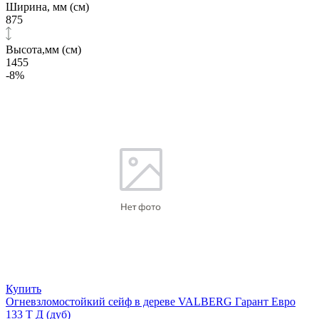
Ширина, мм (см)
875
Высота,мм (см)
1455
-8%
Купить
Огневзломостойкий сейф в дереве VALBERG Гарант Евро
133 Т Д (дуб)