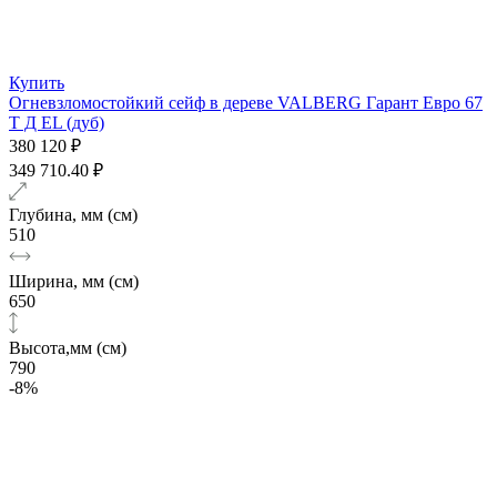
Купить
Огневзломостойкий сейф в дереве VALBERG Гарант Евро 67
Т Д EL (дуб)
380 120 ₽
349 710.40 ₽
Глубина, мм (см)
510
Ширина, мм (см)
650
Высота,мм (см)
790
-8%