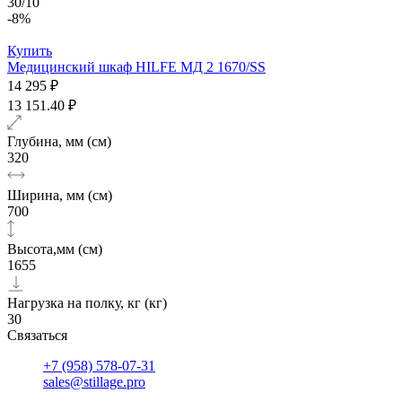
30/10
-8%
Купить
Медицинский шкаф HILFE МД 2 1670/SS
14 295 ₽
13 151.40 ₽
Глубина, мм (см)
320
Ширина, мм (см)
700
Высота,мм (см)
1655
Нагрузка на полку, кг (кг)
30
Связаться
+7 (958) 578-07-31
sales@stillage.pro