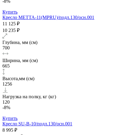
-8%
Купить
Кресло МЕТТА-11(MPRU)/подл.130/осн.001
11 125 ₽
10 235 ₽
Глубина, мм (см)
700
Ширина, мм (см)
665
Высота,мм (см)
1256
Нагрузка на полку, кг (кг)
120
-8%
Купить
Кресло SU-B-10/подл.130/осн.001
8 995 ₽