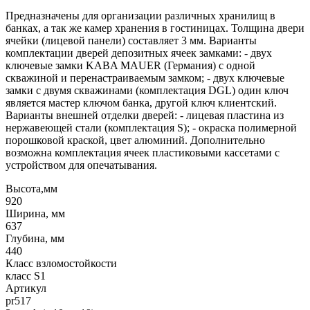
Предназначены для организации различных хранилищ в
банках, а так же камер хранения в гостиницах. Толщина двери
ячейки (лицевой панели) составляет 3 мм. Варианты
комплектации дверей депозитных ячеек замками: - двух
ключевые замки KABA MAUER (Германия) с одной
скважиной и перенастраиваемым замком; - двух ключевые
замки с двумя скважинами (комплектация DGL) один ключ
является мастер ключом банка, другой ключ клиентский.
Варианты внешней отделки дверей: - лицевая пластина из
нержавеющей стали (комплектация S); - окраска полимерной
порошковой краской, цвет алюминий. Дополнительно
возможна комплектация ячеек пластиковыми кассетами с
устройством для опечатывания.
Высота,мм
920
Ширина, мм
637
Глубина, мм
440
Класс взломостойкости
класс S1
Артикул
pr517