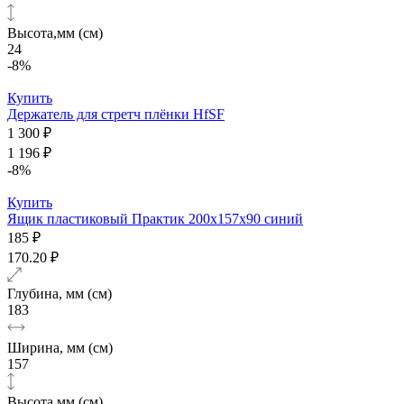
Высота,мм (см)
24
-8%
Купить
Держатель для стретч плёнки HfSF
1 300 ₽
1 196 ₽
-8%
Купить
Ящик пластиковый Практик 200x157x90 синий
185 ₽
170.20 ₽
Глубина, мм (см)
183
Ширина, мм (см)
157
Высота,мм (см)