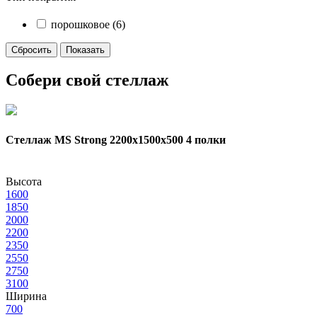
порошковое
(6)
Собери свой стеллаж
Стеллаж MS Strong 2200х1500x500 4 полки
Высота
1600
1850
2000
2200
2350
2550
2750
3100
Ширина
700