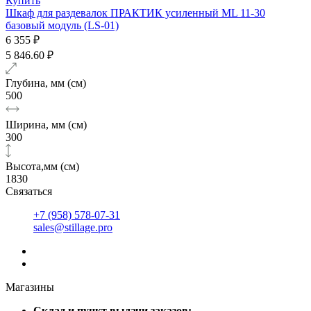
Купить
Шкаф для раздевалок ПРАКТИК усиленный ML 11-30
базовый модуль (LS-01)
6 355 ₽
5 846.60 ₽
Глубина, мм (см)
500
Ширина, мм (см)
300
Высота,мм (см)
1830
Связаться
+7 (958) 578-07-31
sales@stillage.pro
Магазины
Cклад и пункт выдачи заказов: