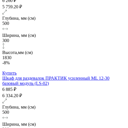
6 260 ₽
5 759.20 ₽
Глубина, мм (см)
500
Ширина, мм (см)
300
Высота,мм (см)
1830
-8%
Купить
Шкаф для раздевалок ПРАКТИК усиленный ML 12-30
базовый модуль (LS-02)
6 885 ₽
6 334.20 ₽
Глубина, мм (см)
500
Ширина, мм (см)