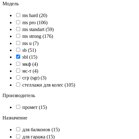
Модель
ms hard
(20)
ms pro
(106)
ms standart
(59)
ms strong
(176)
ms u
(7)
sb
(51)
sbl
(15)
мкф
(4)
мс-т
(4)
сгр (sgr)
(3)
стеллажи для колес
(105)
Производитель
промет
(15)
Назначение
для балконов
(15)
для гаража
(15)